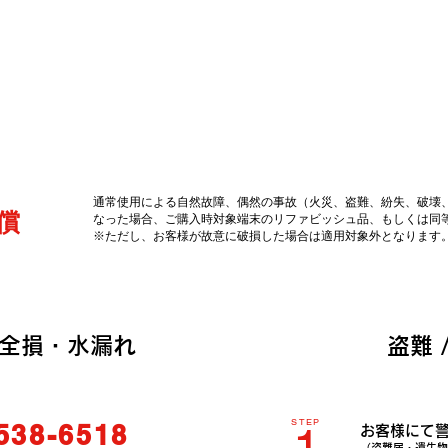
サービスご利用の流れ
通常使用による自然故障、偶然の事故（火災、盗難、紛失、破壊
補償
なった場合、ご購入時対象端末のリファビッシュ品、もしくは同等品
※ただし、お客様が故意に破損した場合は適用対象外となります
 全損・水漏れ
盗難 
STEP
538-6518
1
お客様にて
（盗難届・遺失物