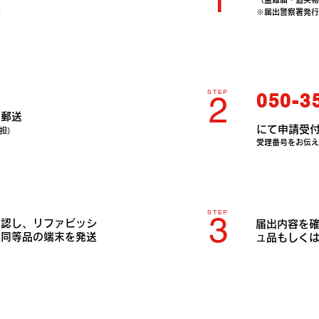
付
※届出警察署発行
STEP
2
050-3
に郵送
にて申請受
担）
受理番号をお伝え
STEP
3
確認し、リファビッシ
届出内容を
は同等品の端末を発送
ュ品もしく