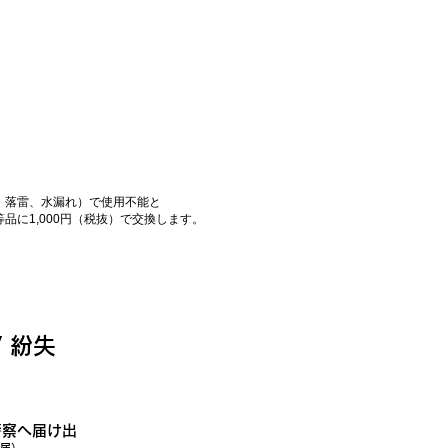
、落雷、水漏れ）で使用不能と
に1,000円（税抜）で交換します。
。
/ 紛失
警察へ届け出
届）