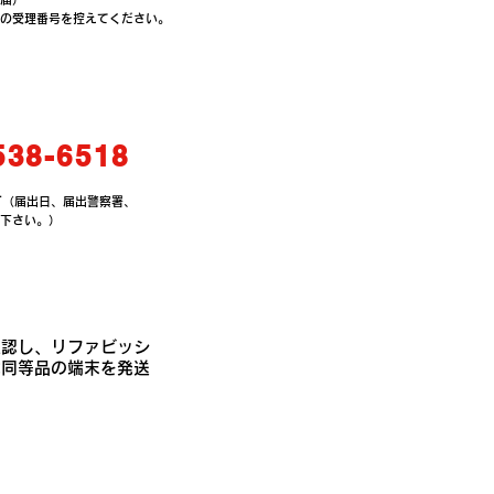
の受理番号を控えてください。
538-6518
付
（届出日、届出警察署、
下さい。）
確認し、リファビッシ
は同等品の端末を発送