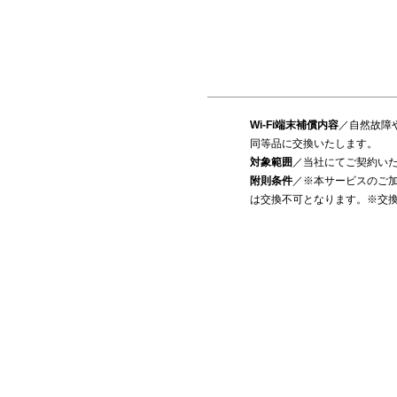
Wi-Fi端末補償内容
／自然故障
同等品に交換いたします。
対象範囲
／当社にてご契約いただ
附則条件
／※本サービスのご加
は交換不可となります。※交換時