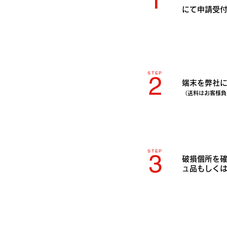
にて申請受
STEP
2
端末を弊社
（送料はお客様負
STEP
3
破損個所を
ュ品もしく